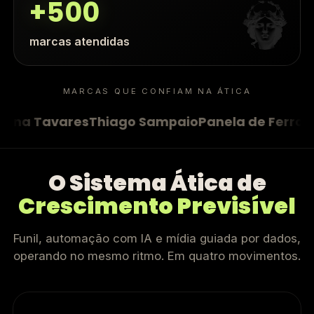
+500
marcas atendidas
MARCAS QUE CONFIAM NA ÁTICA
avares
Thiago Sampaio
Panela de Ferro
Casa M
O Sistema Ática de
Crescimento Previsível
Funil, automação com IA e mídia guiada por dados,
operando no mesmo ritmo. Em quatro movimentos.